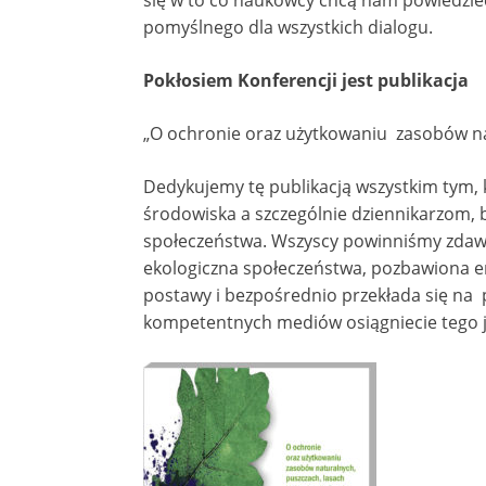
się w to co naukowcy chcą nam powiedzie
pomyślnego dla wszystkich dialogu.
Pokłosiem Konferencji jest publikacja
„O ochronie oraz użytkowaniu zasobów nat
Dedykujemy tę publikacją wszystkim tym, 
środowiska a szczególnie dziennikarzom, 
społeczeństwa. Wszyscy powinniśmy zdawa
ekologiczna społeczeństwa, pozbawiona em
postawy i bezpośrednio przekłada się na
kompetentnych mediów osiągniecie tego j