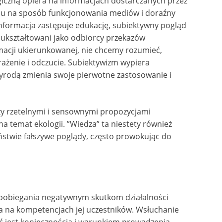
giczną opiera na informacjach dostarczanych przez
ględu na sposób funkcjonowania mediów i doraźny
informacja zastępuje edukację, subiektywny pogląd
k ukształtowani jako odbiorcy przekazów
rmacji ukierunkowanej, nie chcemy rozumieć,
rażenie i odczucie. Subiektywizm wypiera
zyrodą zmienia swoje pierwotne zastosowanie i
zy rzetelnymi i sensownymi propozycjami
 temat ekologii. ”Wiedza” ta niestety również
eństwie fałszywe poglądy, często prowokując do
pobiegania negatywnym skutkom działalności
a na kompetencjach jej uczestników. Wsłuchanie