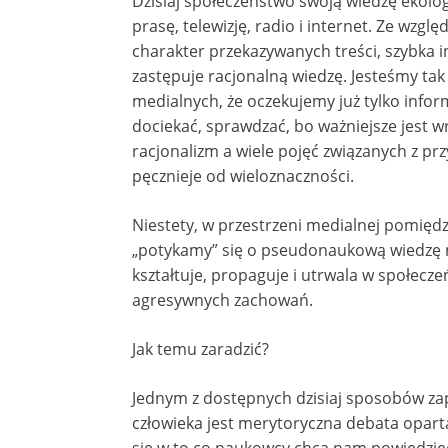
Dzisiaj społeczeństwo swoją wiedzę ekolo
prasę, telewizję, radio i internet. Ze wz
charakter przekazywanych treści, szybka 
zastępuje racjonalną wiedzę. Jesteśmy ta
medialnych, że oczekujemy już tylko info
dociekać, sprawdzać, bo ważniejsze jest w
racjonalizm a wiele pojęć związanych z pr
pęcznieje od wieloznaczności.
Niestety, w przestrzeni medialnej pomięd
„potykamy” się o pseudonaukową wiedzę na
kształtuje, propaguje i utrwala w społecz
agresywnych zachowań.
Jak temu zaradzić?
Jednym z dostępnych dzisiaj sposobów za
człowieka jest merytoryczna debata opart