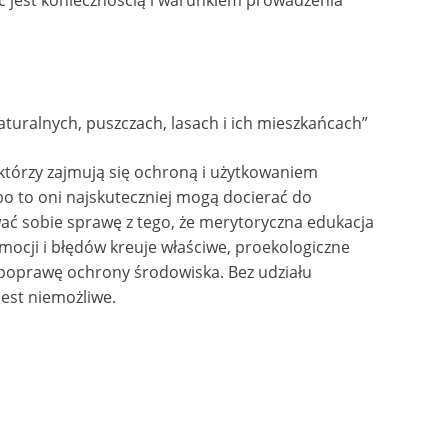
ć jest koniecznością i warunkiem prowadzenia
uralnych, puszczach, lasach i ich mieszkańcach”
którzy zajmują się ochroną i użytkowaniem
bo to oni najskuteczniej mogą docierać do
ć sobie sprawę z tego, że merytoryczna edukacja
ocji i błędów kreuje właściwe, proekologiczne
 poprawę ochrony środowiska. Bez udziału
est niemożliwe.