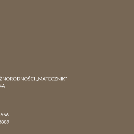
ÓŻNORODNOŚCI „MATECZNIK”
4A
 465 289
5556
8889