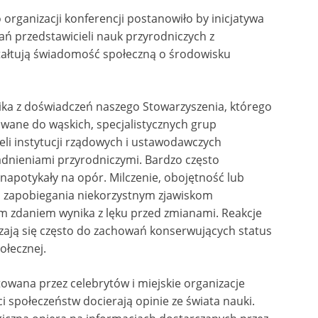
organizacji konferencji postanowiło by inicjatywa
tkań przedstawicieli nauk przyrodniczych z
ztałtują świadomość społeczną o środowisku
ika z doświadczeń naszego Stowarzyszenia, którego
owane do wąskich, specjalistycznych grup
eli instytucji rządowych i ustawodawczych
agadnieniami przyrodniczymi. Bardzo często
napotykały na opór. Milczenie, obojętność lub
zapobiegania niekorzystnym zjawiskom
 zdaniem wynika z lęku przed zmianami. Reakcje
ają się często do zachowań konserwujących status
ołecznej.
łtowana przez celebrytów i miejskie organizacje
i społeczeństw docierają opinie ze świata nauki.